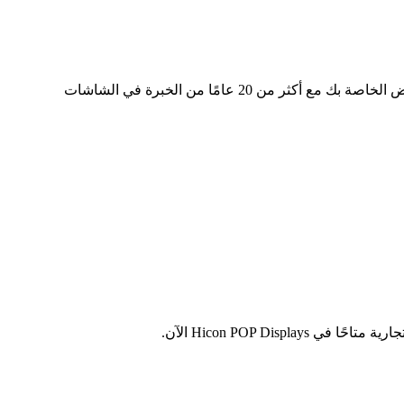
حامل عرض الجوارب الدوار المصنوع من الأسلاك المعدنية المخصص في Hicon POP Displays، يمكننا تلبية جميع احتياجات العرض الخاصة بك مع أكثر من 20 عامًا من الخبرة في الشاشات
Hicon POP D الآن.