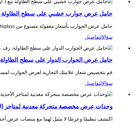
حامل عرض جوارب خشبي على سطح الطاولة مع 3 أوتاد لعرض البض
حامل عرض الجوارب بأسعار معقولة مصنوع من Hicon POP Displays لمساعدتك على بيع المزيد، يمكننا صنع شاشات خشبية ومعدنية لتلبية احتياجات العرض المختلفة لديك.
سؤال
التفاصيل
حامل عرض الجوارب الدوار على سطح الطاولة، ر
قم بتخصيص شعار علامتك التجارية لعرض الجوارب لمساعدتك على بيع المزيد وجعلها ملائمة للمش
سؤال
التفاصيل
وحدات عرض مخصصة متحركة معدنية لمتاجر ال
اكتشف تنظيمًا وعرضًا لا مثيل لهما مع منصات عرض أح