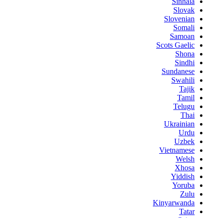
Sinhala
Slovak
Slovenian
Somali
Samoan
Scots Gaelic
Shona
Sindhi
Sundanese
Swahili
Tajik
Tamil
Telugu
Thai
Ukrainian
Urdu
Uzbek
Vietnamese
Welsh
Xhosa
Yiddish
Yoruba
Zulu
Kinyarwanda
Tatar