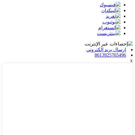
إرسال بريد إلكتروني
8613925765496
x