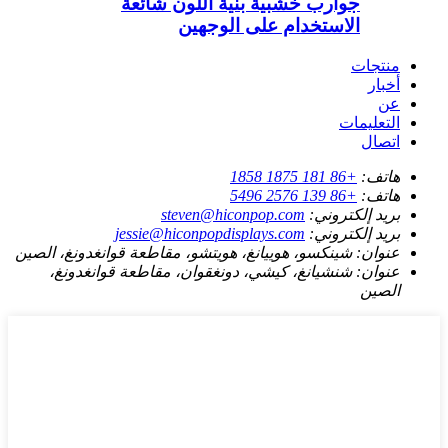
جوارب خشبية بنية اللون شائعة
الاستخدام على الوجهين
منتجات
أخبار
عن
التعليمات
اتصال
هاتف:
+86 181 1875 1858
هاتف:
+86 139 2576 5496
بريد إلكتروني:
steven@hiconpop.com
بريد إلكتروني:
jessie@hiconpopdisplays.com
عنوان:
شينكسو، هوييانغ، هويتشو، مقاطعة قوانغدونغ، الصين
عنوان:
شنشيانغ، كيشي، دونغقوان، مقاطعة قوانغدونغ،
الصين