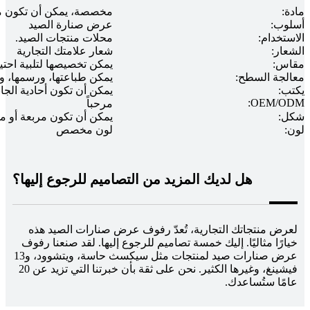
مادة:
مخصصة، يمكن أن تكون مع
أسلوب:
عرض صنارة الصيد
الاستخدام:
محلات منتجات الصيد.
الشعار:
شعار علامتك التجارية
مقاس:
يمكن تخصيصها لتلبية احتي
معالجة السطح:
يمكن طباعتها، ورسمها، و
يكتب:
يمكن أن تكون أحادية الجا
OEM/ODM:
مرحباً
شكل:
يمكن أن تكون مربعة أو مس
لون:
لون مخصص
هل لديك المزيد من التصاميم للرجوع إليها؟
لعرض منتجاتك التجارية، تُعدّ رفوف عرض صنارات الصيد هذه
خيارًا مثاليًا. إليك خمسة تصاميم للرجوع إليها. لقد صنعنا رفوف
عرض صنارات صيد لمنتجات مثل سيكسث حاسة، ويتشوود، و13
فيشينغ، وغيرها الكثير. نحن على ثقة بأن خبرتنا التي تزيد عن 20
عامًا ستُساعدك.