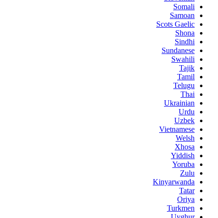
Somali
Samoan
Scots Gaelic
Shona
Sindhi
Sundanese
Swahili
Tajik
Tamil
Telugu
Thai
Ukrainian
Urdu
Uzbek
Vietnamese
Welsh
Xhosa
Yiddish
Yoruba
Zulu
Kinyarwanda
Tatar
Oriya
Turkmen
Uyghur