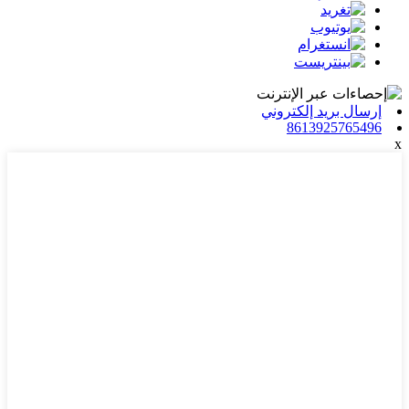
إرسال بريد إلكتروني
8613925765496
x