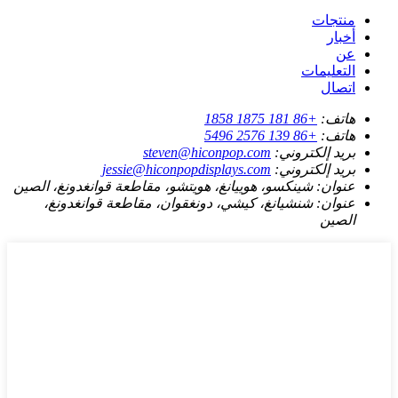
منتجات
أخبار
عن
التعليمات
اتصال
هاتف:
+86 181 1875 1858
هاتف:
+86 139 2576 5496
بريد إلكتروني:
steven@hiconpop.com
بريد إلكتروني:
jessie@hiconpopdisplays.com
عنوان:
شينكسو، هوييانغ، هويتشو، مقاطعة قوانغدونغ، الصين
عنوان:
شنشيانغ، كيشي، دونغقوان، مقاطعة قوانغدونغ،
الصين