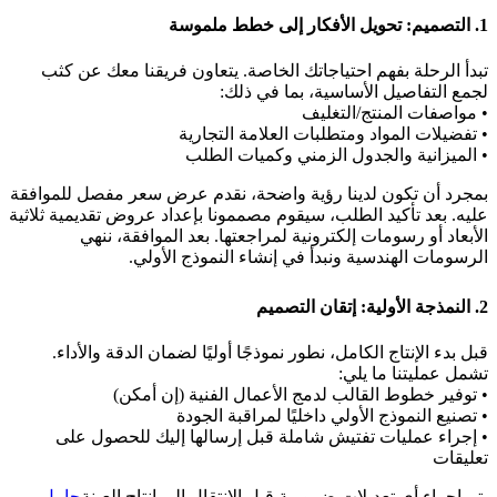
1. التصميم: تحويل الأفكار إلى خطط ملموسة
تبدأ الرحلة بفهم احتياجاتك الخاصة. يتعاون فريقنا معك عن كثب
لجمع التفاصيل الأساسية، بما في ذلك:
• مواصفات المنتج/التغليف
• تفضيلات المواد ومتطلبات العلامة التجارية
• الميزانية والجدول الزمني وكميات الطلب
بمجرد أن تكون لدينا رؤية واضحة، نقدم عرض سعر مفصل للموافقة
عليه. بعد تأكيد الطلب، سيقوم مصممونا بإعداد عروض تقديمية ثلاثية
الأبعاد أو رسومات إلكترونية لمراجعتها. بعد الموافقة، ننهي
الرسومات الهندسية ونبدأ في إنشاء النموذج الأولي.
2. النمذجة الأولية: إتقان التصميم
قبل بدء الإنتاج الكامل، نطور نموذجًا أوليًا لضمان الدقة والأداء.
تشمل عمليتنا ما يلي:
• توفير خطوط القالب لدمج الأعمال الفنية (إن أمكن)
• تصنيع النموذج الأولي داخليًا لمراقبة الجودة
• إجراء عمليات تفتيش شاملة قبل إرسالها إليك للحصول على
تعليقات
يتم إجراء أي تعديلات ضرورية قبل الانتقال إلى إنتاج العينة
حامل