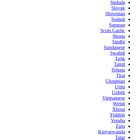
Sinhala
Slovak
Slovenian
Somali
Samoan
Scots Gaelic
Shona
Sindhi
Sundanese
Swahili
Tajik
Tamil
Telugu
Thai
Ukrainian
Urdu
Uzbek
Vietnamese
Welsh
Xhosa
Yiddish
Yoruba
Zulu
Kinyarwanda
Tatar