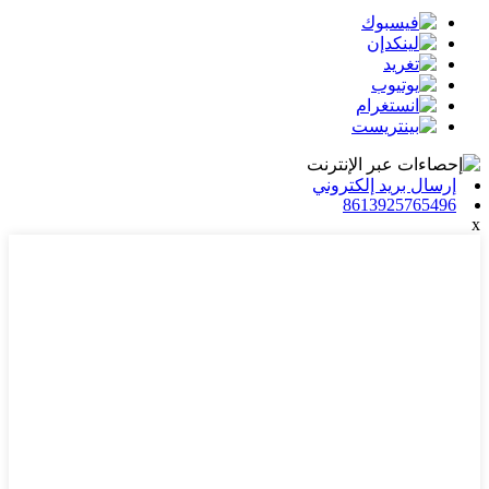
إرسال بريد إلكتروني
8613925765496
x