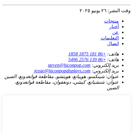
وقت النشر: ٢٦ يونيو ٢٠٢٥
منتجات
أخبار
عن
التعليمات
اتصال
هاتف:
+86 181 1875 1858
هاتف:
+86 139 2576 5496
بريد إلكتروني:
steven@hiconpop.com
بريد إلكتروني:
jessie@hiconpopdisplays.com
عنوان:
شينكسو، هوييانغ، هويتشو، مقاطعة قوانغدونغ، الصين
عنوان:
شنشيانغ، كيشي، دونغقوان، مقاطعة قوانغدونغ،
الصين