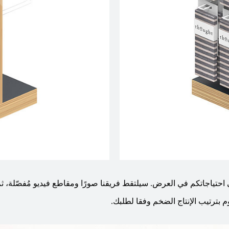
ُلبي احتياجاتكم في العرض. سيلتقط فريقنا صورًا ومقاطع فيديو مُفصّلة، ثم
م بترتيب الإنتاج الضخم وفقا لطلبك.