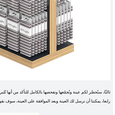
ثالثًا، سنُحضّر لكم عينة ونُجمّعها ونفحصها بالكامل للتأكد من أنها ت
رابعا، يمكننا أن نرسل لك العينة وبعد الموافقة على العينة، سوف نقو