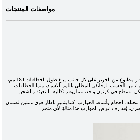
مواصفات المنتجات
رف عرض الجوارب هذا، المُثبت على الطاولة، بأبعاد 740*441*441 مم، مصنوع من الخشب الرقائقي والمعدن. يحتوي على 8 خطافات وشعار مطبوع من الحرير على كل جانب. يبلغ طول الخطافات 180 مم،
ئيسي مصنوع من الخشب الرقائقي المطلي باللون الأسود، بينما الخطافات
شكل مسطح في كرتون واحد، مما يوفر تكاليف التعبئة والشحن.
تلف أحجام وأنماط الجوارب. كما يتميز بإطار قوي ومتين لضمان
ري، يُعد رف عرض الجوارب هذا مثاليًا لأي متجر.