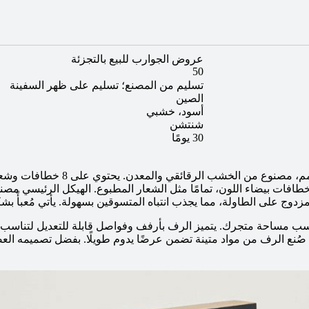
عروض الجوارب للبيع بالتجزئة
50
تسليم من المصنع؛ تسليم على ظهر السفينة
الصين
أسود، خشبي
شنتشن
30 يومًا
 في آنٍ واحد. الخطافات بيضاء اللون، تمامًا مثل الشعار المطبوع. الهيكل الر
دوج على الطاولة، مما يجذب انتباه المتسوقين بسهولة. يأتي مُعبأً ب
مساحة متجرك. يتميز الرف بأرفف وفواصل قابلة للتعديل لتناسب مخ
 صُنع الرف من مواد متينة تضمن عرضًا يدوم طويلًا. بفضل تصميمه العص