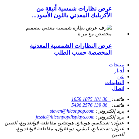
عرض نظارات شمسية أنيقة من
الأكريليك المعدني باللون الأسود...
عرض النظارات الشمسية المعدنية
المخصصة حسب الطلب
منتجات
أخبار
عن
التعليمات
اتصال
هاتف:
+86 181 1875 1858
هاتف:
+86 139 2576 5496
بريد إلكتروني:
steven@hiconpop.com
بريد إلكتروني:
jessie@hiconpopdisplays.com
عنوان:
شينكسو، هوييانغ، هويتشو، مقاطعة قوانغدونغ، الصين
عنوان:
شنشيانغ، كيشي، دونغقوان، مقاطعة قوانغدونغ،
الصين