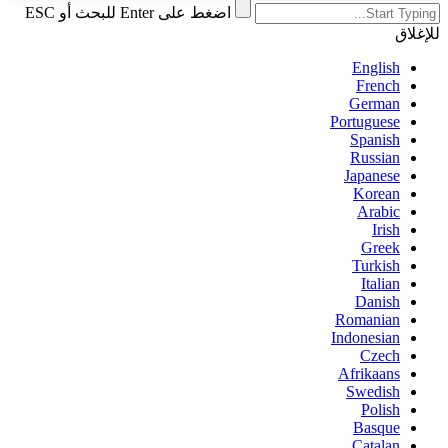
اضغط على Enter للبحث أو ESC
للإغلاق
English
French
German
Portuguese
Spanish
Russian
Japanese
Korean
Arabic
Irish
Greek
Turkish
Italian
Danish
Romanian
Indonesian
Czech
Afrikaans
Swedish
Polish
Basque
Catalan