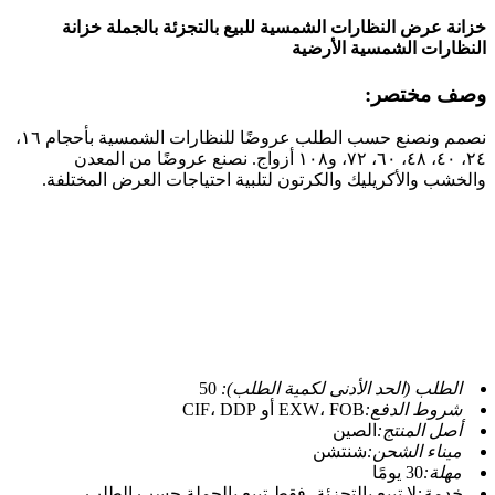
خزانة عرض النظارات الشمسية للبيع بالتجزئة بالجملة خزانة
النظارات الشمسية الأرضية
وصف مختصر:
نصمم ونصنع حسب الطلب عروضًا للنظارات الشمسية بأحجام ١٦،
٢٤، ٤٠، ٤٨، ٦٠، ٧٢، و١٠٨ أزواج. نصنع عروضًا من المعدن
والخشب والأكريليك والكرتون لتلبية احتياجات العرض المختلفة.
الطلب (الحد الأدنى لكمية الطلب):
50
شروط الدفع:
EXW، FOB أو CIF، DDP
أصل المنتج:
الصين
ميناء الشحن:
شنتشن
مهلة:
30 يومًا
خدمة:
لا تبيع بالتجزئة، فقط تبيع بالجملة حسب الطلب.