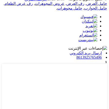
حامل العرض
,
رف العرض
,
عروض المجوهرات
,
رف عرض الطعام
,
حامل الجوارب
,
حامل مجوهرات
,
إرسال بريد إلكتروني
8613925765496
x