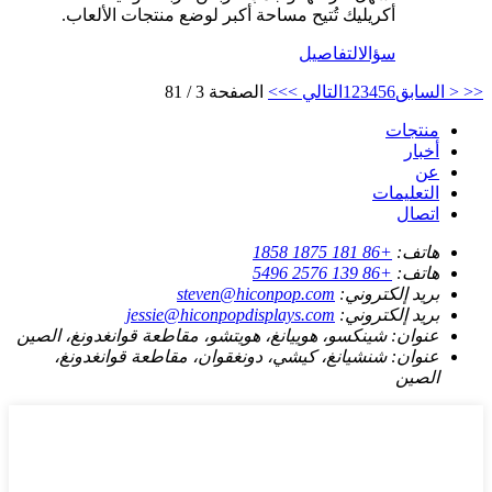
أكريليك تُتيح مساحة أكبر لوضع منتجات الألعاب.
سؤال
التفاصيل
<<
< السابق
6
5
4
3
2
1
التالي >
>>
الصفحة 3 / 81
منتجات
أخبار
عن
التعليمات
اتصال
هاتف:
+86 181 1875 1858
هاتف:
+86 139 2576 5496
بريد إلكتروني:
steven@hiconpop.com
بريد إلكتروني:
jessie@hiconpopdisplays.com
عنوان:
شينكسو، هوييانغ، هويتشو، مقاطعة قوانغدونغ، الصين
عنوان:
شنشيانغ، كيشي، دونغقوان، مقاطعة قوانغدونغ،
الصين