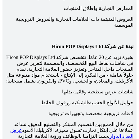
المعارض التجارية وإطلاق المنتجات
العروض المنبثقة ذات العلامات التجارية والعروض الترويجية
الموسمية
نبذة عن شركة Hicon POP Displays Ltd
بخبرة تزيد عن 20 عامًا، تتخصص شركة Hicon POP Displays Ltd
في شاشات نقاط البيع المُخصصة، والمصممة لتعزيز عرض
المنتجات داخل المتاجر وتعزيز حضور العلامة التجارية. نقدم
حلولاً شاملة - من الفكرة إلى الإنتاج - باستخدام مواد متنوعة مثل
الأكريليك، والمعادن، والخشب، وPVC، والكرتون. تشمل منتجاتنا:
شاشات عرض سطحية وقائمة بذاتها
حوامل الألواح الخشبية/الشبكية ورفوف الحائط
لافتات ترويجية مخصصة وتجهيزات ترويجية
من خلال الجمع بين التصميم المبتكر والتصنيع الدقيق، نساعد
عملاءنا على ابتكار تجارب تسوق مميزة. الأكريليك الأسود
عرض
العداد الدوار
يجسد التزامنا بالوظائف ورؤية العلامة التجارية