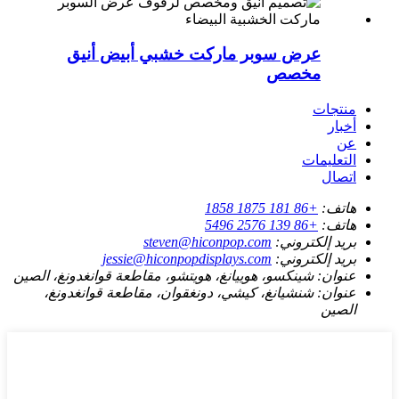
عرض سوبر ماركت خشبي أبيض أنيق
مخصص
منتجات
أخبار
عن
التعليمات
اتصال
هاتف:
+86 181 1875 1858
هاتف:
+86 139 2576 5496
بريد إلكتروني:
steven@hiconpop.com
بريد إلكتروني:
jessie@hiconpopdisplays.com
عنوان:
شينكسو، هوييانغ، هويتشو، مقاطعة قوانغدونغ، الصين
عنوان:
شنشيانغ، كيشي، دونغقوان، مقاطعة قوانغدونغ،
الصين