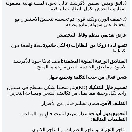
8. أنيق ومتين: يضمن الأكريليك عالي الجودة لمسة نهائية مصقولة
ومقاومة للخدش تكمل النظارات الراقية.
9. خفيف الوزن ولكنه قوي: تم تحسينه لتحقيق الاستقرار مع
الحفاظ على سهولة إعادة وضعه.
عرض تقديمي منظم وقابل للتخصيص
تتسع لـ 16 زوجًا من النظارات (4 لكل جانب):
سعة واسعة دون
اكتظاظ.
الصناديق الورقية الملونة المضمنة:
أضف تباينًا حيويًا للأكريليك
الأسود، مما يعزز الجاذبية البصرية وحماية المنتج.
شحن فعال من حيث التكلفة وتجميع سهل
تصميم قابل للتفكيك (KD):
يتم شحنها بشكل مسطح في صندوق
واحد لكل وحدة، مما يقلل من تكاليف الشحن ومساحة التخزين.
التغليف الآمن:
ضمان تسليم خالي من الأضرار.
التجميع بدون أدوات:
إعداد سريع لتثبيت خالٍ من المتاعب.
التطبيقات المثالية:
متاجر التجزئة، ومتاجر البصريات، والمتاجر الكبرى